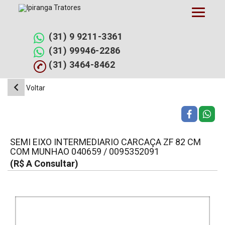
Pular
para
o
conteúdo
(31) 9 9211-3361
(31) 99946-2286
(31) 3464-8462
Voltar
SEMI EIXO INTERMEDIARIO CARCAÇA ZF 82 CM
COM MUNHAO 040659 / 0095352091
(R$ A Consultar)