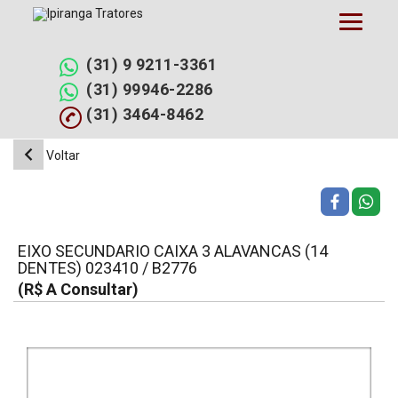
Pular
para
o
conteúdo
(31) 9 9211-3361
(31) 99946-2286
(31) 3464-8462
Voltar
EIXO SECUNDARIO CAIXA 3 ALAVANCAS (14
DENTES) 023410 / B2776
(R$ A Consultar)