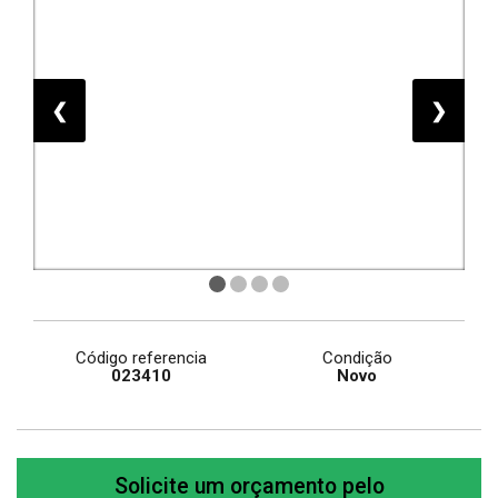
❮
❯
Código referencia
Condição
023410
Novo
Solicite um orçamento pelo