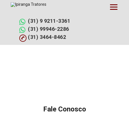
Pular
para
o
conteúdo
(31) 9 9211-3361
(31) 99946-2286
(31) 3464-8462
Fale Conosco