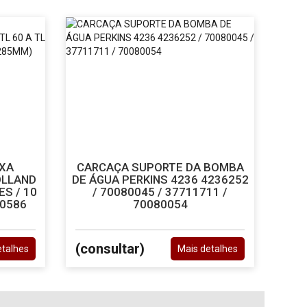
IXA
CARCAÇA SUPORTE DA BOMBA
OLLAND
DE ÁGUA PERKINS 4236 4236252
ES / 10
/ 70080045 / 37711711 /
60586
70080054
(consultar)
etalhes
Mais detalhes